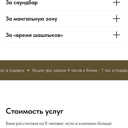
За саундбар
За мангальную зону
За «время шашлыков»
одарок
Акция: при заказе 4 часов и более - 1 час в подарок
А
Стоимость услуг
Баня рассчитана на 8 человек: если в компании больше